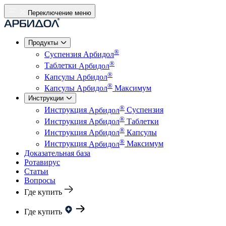
Переключение меню
Продукты
®
Суспензия
Арбидол
®
Таблетки
Арбидол
®
Капсулы
Арбидол
®
Капсулы
Арбидол
Максимум
Инструкции
®
Инструкция
Арбидол
Суспензия
®
Инструкция
Арбидол
Таблетки
®
Инструкция
Арбидол
Капсулы
®
Инструкция
Арбидол
Максимум
Доказательная база
Ротавирус
Статьи
Вопросы
Где купить
Где купить