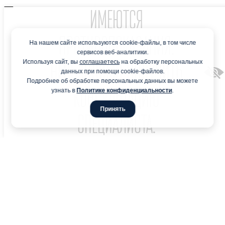
Предупреждение
ИМЕЮТСЯ
Пожалуйста, подтвердите, что Вы являетесь медицинским
ПРОТИВОПОКАЗАНИЯ.
или фармацевтическим работником и берёте на себя
На нашем сайте используются cookie-файлы, в том числе
ответственность за последствия, вызванные возможным
сервисов веб-аналитики.
нарушением указанного ограничения.
Используя сайт, вы
соглашаетесь
на обработку персональных
НЕОБХОДИМО ПОЛУЧИТЬ
данных при помощи cookie-файлов.
Являетесь ли Вы специалистом здравоохранения?
Подробнее об обработке персональных данных вы можете
КОНСУЛЬТАЦИЮ
узнать в
Политике конфиденциальности
.
Нет
Да, являюсь
Принять
СПЕЦИАЛИСТА.