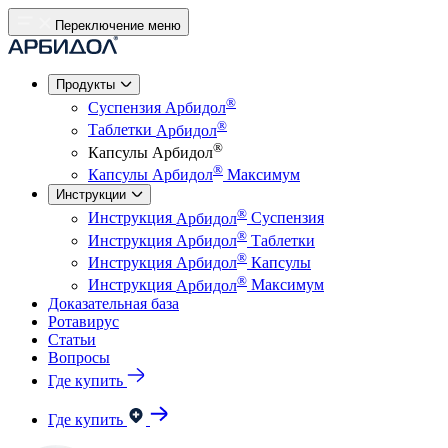
Переключение меню
Продукты
®
Суспензия
Арбидол
®
Таблетки
Арбидол
®
Капсулы
Арбидол
®
Капсулы
Арбидол
Максимум
Инструкции
®
Инструкция
Арбидол
Суспензия
®
Инструкция
Арбидол
Таблетки
®
Инструкция
Арбидол
Капсулы
®
Инструкция
Арбидол
Максимум
Доказательная база
Ротавирус
Статьи
Вопросы
Где купить
Где купить