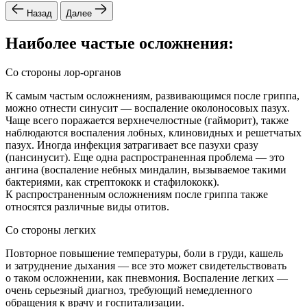
Назад
Далее
Наиболее частые осложнения:
Со стороны лор-органов
К самым частым осложнениям, развивающимся после гриппа,
можно отнести синусит — воспаление околоносовых пазух.
Чаще всего поражается верхнечелюстные (гайморит), также
наблюдаются воспаления лобных, клиновидных и решетчатых
пазух. Иногда инфекция затрагивает все пазухи сразу
(пансинусит). Еще одна распространенная проблема — это
ангина (воспаление небных миндалин, вызываемое такими
бактериями, как стрептококк и стафилококк).
К распространенным осложнениям после гриппа также
относятся различные виды отитов.
Со стороны легких
Повторное повышение температуры, боли в груди, кашель
и затруднение дыхания — все это может свидетельствовать
о таком осложнении, как пневмония. Воспаление легких —
очень серьезный диагноз, требующий немедленного
обращения к врачу и госпитализации.