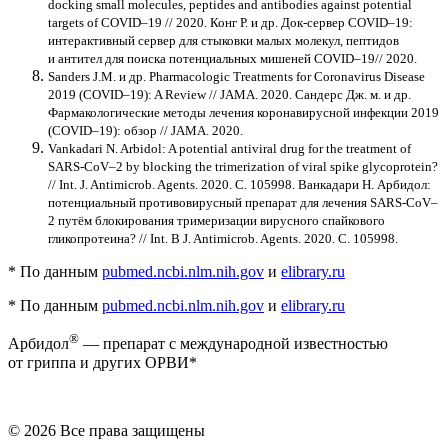
docking small molecules, peptides and antibodies against potential
targets of COVID–19 // 2020. Конг Р. и др. Док-сервер COVID–19:
интерактивный сервер для стыковки малых молекул, пептидов
и антител для поиска потенциальных мишеней COVID–19// 2020.
Sanders J.M. и др. Pharmacologic Treatments for Coronavirus Disease
2019 (COVID–19): A Review // JAMA. 2020. Сандерс Дж. м. и др.
Фармакологические методы лечения коронавирусной инфекции 2019
(COVID–19): обзор // JAMA. 2020.
Vankadari N. Arbidol: A potential antiviral drug for the treatment of
SARS-CoV–2 by blocking the trimerization of viral spike glycoprotein?
// Int. J. Antimicrob. Agents. 2020. С. 105998. Ванкадари Н. Арбидол:
потенциальный противовирусный препарат для лечения SARS-CоV–
2 путём блокирования тримеризации вирусного спайкового
гликопротеина? // Int. В J. Antimicrob. Agents. 2020. С. 105998.
* По данным
pubmed.ncbi.nlm.nih.gov
и
elibrary.ru
* По данным
pubmed.ncbi.nlm.nih.gov
и
elibrary.ru
®
Арбидол
— препарат с международной известностью
от гриппа и других ОРВИ*
© 2026 Все права защищены