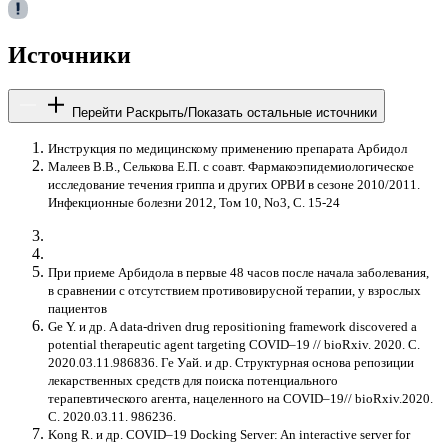
Источники
Перейти
Раскрыть/Показать остальные источники
Инструкция по медицинскому применению препарата Арбидол
Малеев В.В., Селькова Е.П. с соавт. Фармакоэпидемиологическое
исследование течения гриппа и других ОРВИ в сезоне 2010/2011.
Инфекционные болезни 2012, Том 10, No3, С. 15-24
При приеме Арбидола в первые 48 часов после начала заболевания,
в сравнении с отсутствием противовирусной терапии, у взрослых
пациентов
Ge Y. и др. A data-driven drug repositioning framework discovered a
potential therapeutic agent targeting COVID–19 // bioRxiv. 2020. С.
2020.03.11.986836. Ге Уай. и др. Структурная основа репозиции
лекарственных средств для поиска потенциального
терапевтического агента, нацеленного на COVID–19// bioRxiv.2020.
C. 2020.03.11. 986236.
Kong R. и др. COVID–19 Docking Server: An interactive server for