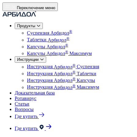
Переключение меню
Продукты
®
Суспензия
Арбидол
®
Таблетки
Арбидол
®
Капсулы
Арбидол
®
Капсулы
Арбидол
Максимум
Инструкции
®
Инструкция
Арбидол
Суспензия
®
Инструкция
Арбидол
Таблетки
®
Инструкция
Арбидол
Капсулы
®
Инструкция
Арбидол
Максимум
Доказательная база
Ротавирус
Статьи
Вопросы
Где купить
Где купить