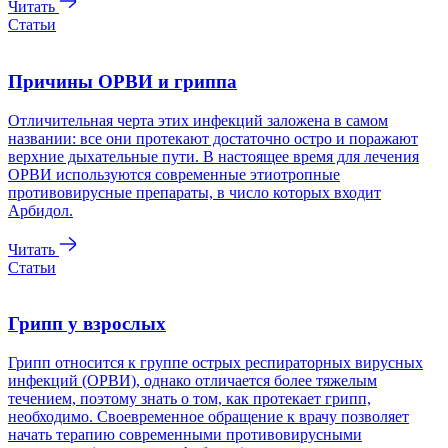
Читать
Статьи
Причины ОРВИ и гриппа
Отличительная черта этих инфекций заложена в самом
названии: все они протекают достаточно остро и поражают
верхние дыхательные пути. В настоящее время для лечения
ОРВИ используются современные этиотропные
противовирусные препараты, в число которых входит
Арбидол.
Читать
Статьи
Грипп у взрослых
Грипп относится к группе острых респираторных вирусных
инфекций (ОРВИ), однако отличается более тяжелым
течением, поэтому знать о том, как протекает грипп,
необходимо. Своевременное обращение к врачу позволяет
начать терапию современными противовирусными